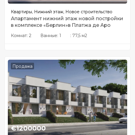
Квартиры
,
Нижний этаж
,
Новое строительство
Апартамент нижний этаж новой постройки
в комплексе «Берлин»в Платжа де Аро
Комнат:
2
Ванные:
1
:
77,5 м2
Продажа
€
1200000