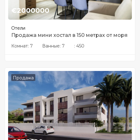
€
2000000
Отели
Продажа мини хостал в 150 метрах от моря
Комнат:
7
Ванные:
7
:
450
Продажа