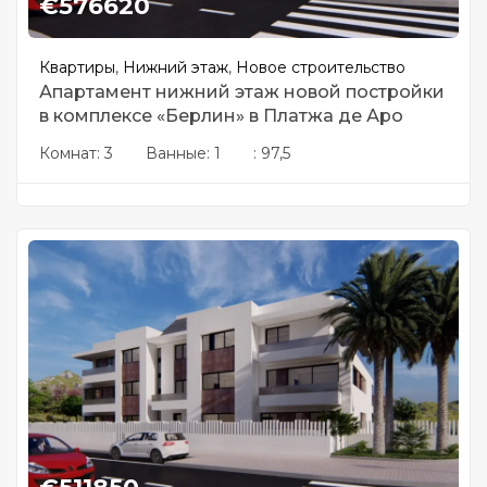
€
576620
Квартиры
,
Нижний этаж
,
Новое строительство
Апартамент нижний этаж новой постройки
в комплексе «Берлин» в Платжа де Аро
Комнат:
3
Ванные:
1
:
97,5