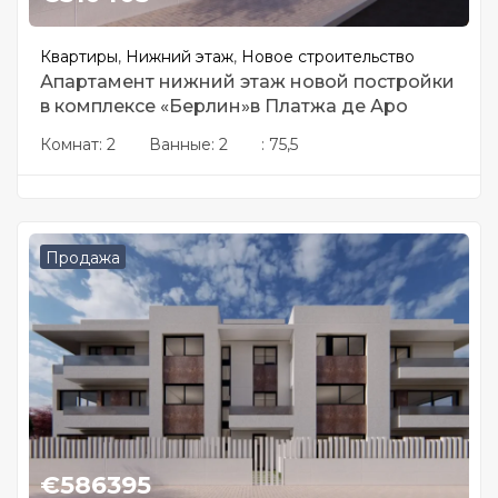
Квартиры
,
Нижний этаж
,
Новое строительство
Апартамент нижний этаж новой постройки
в комплексе «Берлин»в Платжа де Аро
Комнат:
2
Ванные:
2
:
75,5
Продажа
€
586395