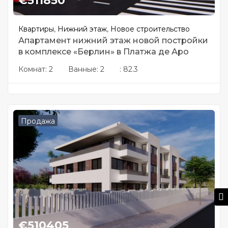
€
511850
Квартиры
,
Нижний этаж
,
Новое строительство
Апартамент нижний этаж новой постройки
в комплексе «Берлин» в Платжа де Аро
Комнат:
2
Ванные:
2
:
82.3
Продажа
€
510405