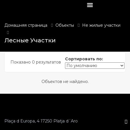
Элитная недвижимость
Коммерческая недвижимость
Не жилые участки
Жилье под ремонт
Новое строительство
submenu (Главная)
Домашняя страница
Объекты
Не жилые участки
Лесные участки
 submenu (Элитная недвижимость)
Лесные Участки
 submenu (Квартиры)
Сортировать по:
Показано 0 результатов
 submenu (Коммерческая недвижимость)
 submenu (Не жилые участки)
Объектов не найдено.
 submenu (Жилые участки)
Plaça d Europa, 4 17250 Platja d´Aro