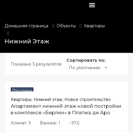
Элитная недвижимость
Коммерческая недвижимость
Не жилые участки
Жилье под ремонт
Новое строительство
submenu (Главная)
Домашняя страница
Объекты
Квартиры
Нижний этаж
 submenu (Элитная недвижимость)
Нижний Этаж
 submenu (Квартиры)
Сортировать по:
Показано 5 результатов
 submenu (Коммерческая недвижимость)
По умолчанию
€
576620
 submenu (Не жилые участки)
Продажа
 submenu (Жилые участки)
Квартиры
,
Нижний этаж
,
Новое строительство
Апартамент нижний этаж новой постройки
в комплексе «Берлин» в Платжа де Аро
Комнат:
3
Ванные:
1
:
97,5